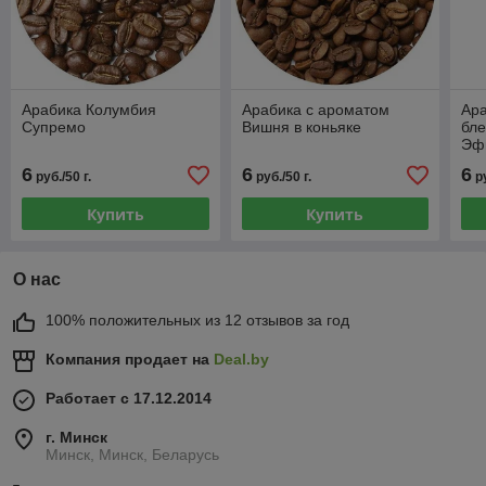
Арабика Колумбия
Арабика с ароматом
Ара
Супремо
Вишня в коньяке
бле
Эф
6
6
6
руб./50 г.
руб./50 г.
р
Купить
Купить
О нас
100% положительных из 12 отзывов за год
Компания продает на
Deal.by
Работает с 17.12.2014
г. Минск
Минск, Минск, Беларусь