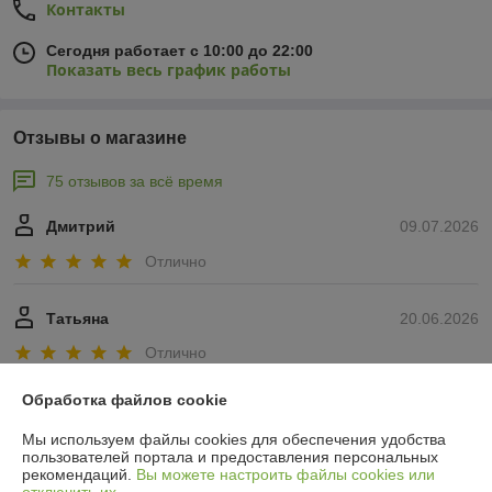
Контакты
Сегодня работает с 10:00 до 22:00
Показать весь график работы
Отзывы о магазине
75 отзывов за всё время
Дмитрий
09.07.2026
Отлично
Татьяна
20.06.2026
Отлично
Показать все отзывы
Обработка файлов cookie
Мы используем файлы cookies для обеспечения удобства
пользователей портала и предоставления персональных
О нас
рекомендаций.
Вы можете настроить файлы cookies или