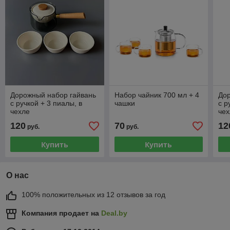
Дорожный набор гайвань
Набор чайник 700 мл + 4
До
с ручкой + 3 пиалы, в
чашки
с р
чехле
че
120
70
12
руб.
руб.
Купить
Купить
О нас
100% положительных из 12 отзывов за год
Компания продает на
Deal.by