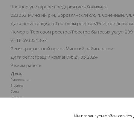
Частное унитарное предприятие «Холихил»
223053 Минский р-н, Боровлянский с/с, п. Сонечный, ул
Дата регистрации в Торговом реестре/Реестре бытовых 
Номер в Торговом реестре/Реестре бытовых услуг: 209
УНП: 693331367
Регистрационный орган: Минский райисполком
Дата регистрации компании: 21.05.2024
Режим работы:
День
Понедельник
Вторник
Среда
Четверг
Пятница
Суббота
Мы используем файлы cookies
Воскресенье