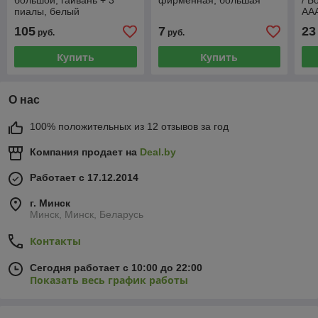
большой, гайвань + 3
фирменная, большая
/ Б
пиалы, белый
АА
105
7
23
руб.
руб.
Купить
Купить
О нас
100% положительных из 12 отзывов за год
Компания продает на
Deal.by
Работает с 17.12.2014
г. Минск
Минск, Минск, Беларусь
Контакты
Сегодня работает с 10:00 до 22:00
Показать весь график работы