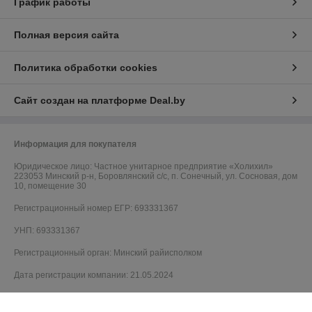
График работы
Полная версия сайта
Политика обработки cookies
Сайт создан на платформе Deal.by
Информация для покупателя
Юридическое лицо:
Частное унитарное предприятие «Холихил»
223053 Минский р-н, Боровлянский с/с, п. Сонечный, ул. Сосновая, дом
10, помещение 30
Регистрационный номер ЕГР: 693331367
УНП: 693331367
Регистрационный орган: Минский райисполком
Дата регистрации компании: 21.05.2024