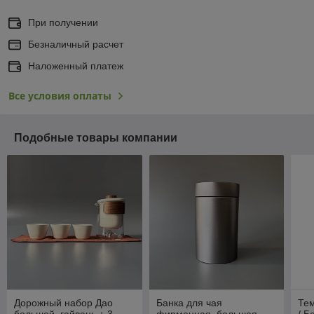
При получении
Безналичный расчет
Наложенный платеж
Все условия оплаты
Подобные товары компании
Дорожный набор Дао
Банка для чая
Тем