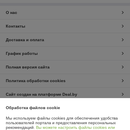
О нас
Контакты
Доставка и оплата
График работы
Полная версия сайта
Политика обработки cookies
Сайт создан на платформе Deal.by
Обработка файлов cookie
Информация для покупателя
Мы используем файлы cookies для обеспечения удобства
Юридическое лицо:
Частное унитарное предприятие «Холихил»
пользователей портала и предоставления персональных
223053 Минский р-н, Боровлянский с/с, п. Сонечный, ул. Сосновая, дом
рекомендаций.
Вы можете настроить файлы cookies или