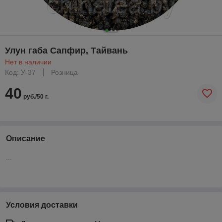
Улун габа Сапфир, Тайвань
Нет в наличии
Код: У-37
Розница
40
руб./50 г.
Описание
...
Условия доставки