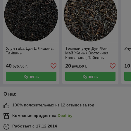
Улун габа Цзя Е Лишань,
Темный улун Дун Фан
Улу
Тайвань
Мэй Жень / Восточная
Красавица, Тайвань
40
20
10
руб./50 г.
руб./50 г.
Купить
Купить
О нас
100% положительных из 12 отзывов за год
Компания продает на
Deal.by
Работает с 17.12.2014