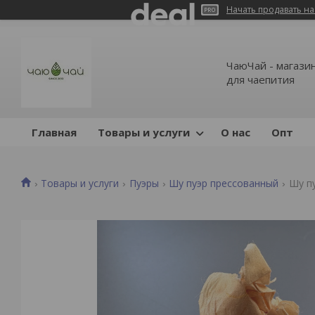
Начать продавать на
ЧаюЧай - магазин
для чаепития
Главная
Товары и услуги
О нас
Опт
Товары и услуги
Пуэры
Шу пуэр прессованный
Шу пу