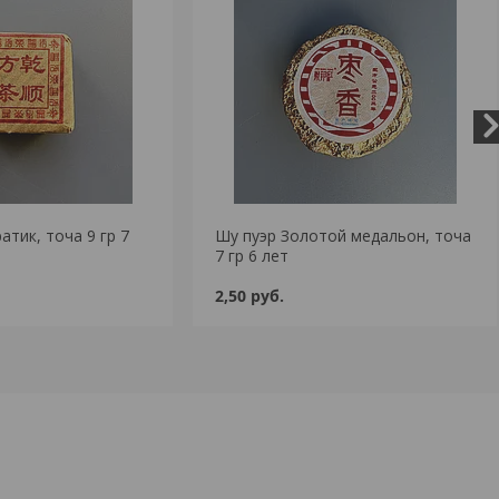
атик, точа 9 гр 7
Шу пуэр Золотой медальон, точа
7 гр 6 лет
2,50
руб.