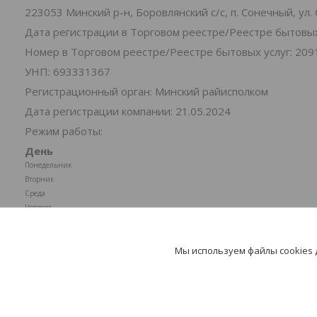
223053 Минский р-н, Боровлянский с/с, п. Сонечный, ул
Дата регистрации в Торговом реестре/Реестре бытовых 
Номер в Торговом реестре/Реестре бытовых услуг: 209
УНП: 693331367
Регистрационный орган: Минский райисполком
Дата регистрации компании: 21.05.2024
Режим работы:
День
Понедельник
Вторник
Среда
Четверг
Пятница
Суббота
Мы используем файлы cookies
Воскресенье