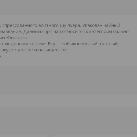
 спрессованного элитного шу пуэра. Упакован чайный
 название. Данный сорт чая относится к категории сильно
ции Юньнань.
во-медовыми тонами. Вкус необыкновенный, нежный,
евкусие долгое и насыщенное.
.