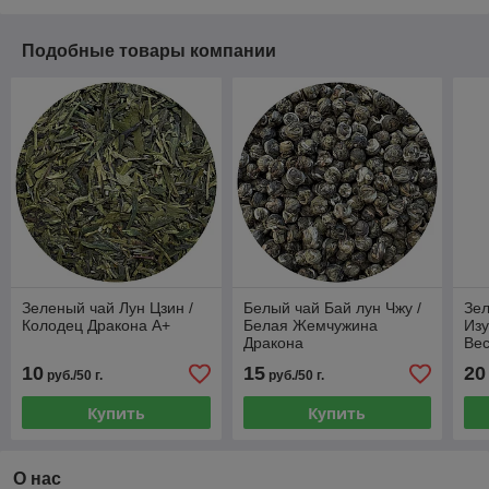
Подобные товары компании
Зеленый чай Лун Цзин /
Белый чай Бай лун Чжу /
Зел
Колодец Дракона А+
Белая Жемчужина
Из
Дракона
Ве
10
15
20
руб./50 г.
руб./50 г.
Купить
Купить
О нас