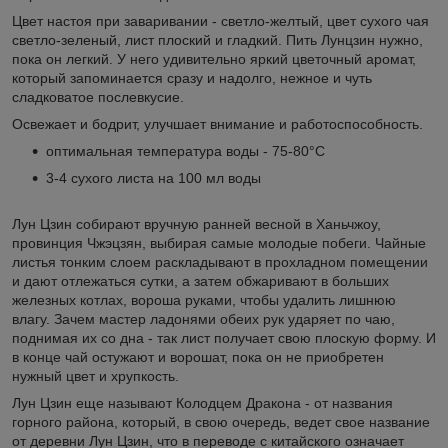
Цвет настоя при заваривании - светло-желтый, цвет сухого чая
светло-зеленый, лист плоский и гладкий. Пить Лунцзин нужно,
пока он легкий. У него удивительно яркий цветочный аромат,
который запоминается сразу и надолго, нежное и чуть
сладковатое послевкусие.
Освежает и бодрит, улучшает внимание и работоспособность.
оптимальная температура воды - 75-80°C
3-4 сухого листа на 100 мл воды
Лун Цзин собирают вручную ранней весной в Ханьчжоу,
провинция Чжэцзян, выбирая самые молодые побеги. Чайные
листья тонким слоем раскладывают в прохладном помещении
и дают отлежаться сутки, а затем обжаривают в больших
железных котлах, вороша руками, чтобы удалить лишнюю
влагу. Зачем мастер ладонями обеих рук ударяет по чаю,
поднимая их со дна - так лист получает свою плоскую форму. И
в конце чай остужают и ворошат, пока он не приобретен
нужный цвет и хрупкость.
Лун Цзин еще называют Колодцем Дракона - от названия
горного района, который, в свою очередь, ведет свое название
от деревни Лун Цзин, что в переводе с китайского означает